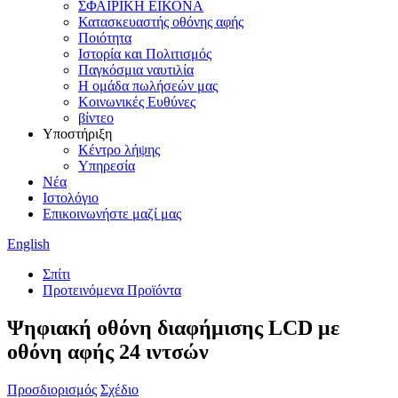
ΣΦΑΙΡΙΚΗ ΕΙΚΟΝΑ
Κατασκευαστής οθόνης αφής
Ποιότητα
Ιστορία και Πολιτισμός
Παγκόσμια ναυτιλία
Η ομάδα πωλήσεών μας
Κοινωνικές Ευθύνες
βίντεο
Υποστήριξη
Κέντρο λήψης
Υπηρεσία
Νέα
Ιστολόγιο
Επικοινωνήστε μαζί μας
English
Σπίτι
Προτεινόμενα Προϊόντα
Ψηφιακή οθόνη διαφήμισης LCD με
οθόνη αφής 24 ιντσών
Προσδιορισμός
Σχέδιο