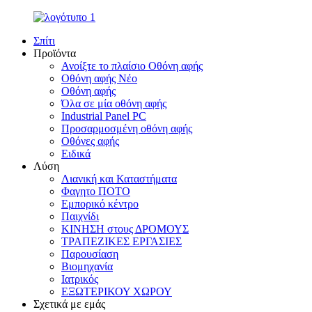
Σπίτι
Προϊόντα
Ανοίξτε το πλαίσιο Οθόνη αφής
Οθόνη αφής Νέο
Οθόνη αφής
Όλα σε μία οθόνη αφής
Industrial Panel PC
Προσαρμοσμένη οθόνη αφής
Οθόνες αφής
Ειδικά
Λύση
Λιανική και Καταστήματα
Φαγητο ΠΟΤΟ
Εμπορικό κέντρο
Παιχνίδι
ΚΙΝΗΣΗ στους ΔΡΟΜΟΥΣ
ΤΡΑΠΕΖΙΚΕΣ ΕΡΓΑΣΙΕΣ
Παρουσίαση
Βιομηχανία
Ιατρικός
ΕΞΩΤΕΡΙΚΟΥ ΧΩΡΟΥ
Σχετικά με εμάς