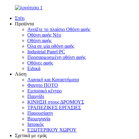
Σπίτι
Προϊόντα
Ανοίξτε το πλαίσιο Οθόνη αφής
Οθόνη αφής Νέο
Οθόνη αφής
Όλα σε μία οθόνη αφής
Industrial Panel PC
Προσαρμοσμένη οθόνη αφής
Οθόνες αφής
Ειδικά
Λύση
Λιανική και Καταστήματα
Φαγητο ΠΟΤΟ
Εμπορικό κέντρο
Παιχνίδι
ΚΙΝΗΣΗ στους ΔΡΟΜΟΥΣ
ΤΡΑΠΕΖΙΚΕΣ ΕΡΓΑΣΙΕΣ
Παρουσίαση
Βιομηχανία
Ιατρικός
ΕΞΩΤΕΡΙΚΟΥ ΧΩΡΟΥ
Σχετικά με εμάς