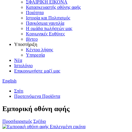
ΣΦΑΙΡΙΚΗ ΕΙΚΟΝΑ
Κατασκευαστής οθόνης αφής
Ποιότητα
Ιστορία και Πολιτισμός
Παγκόσμια ναυτιλία
Η ομάδα πωλήσεών μας
Κοινωνικές Ευθύνες
βίντεο
Υποστήριξη
Κέντρο λήψης
Υπηρεσία
Νέα
Ιστολόγιο
Επικοινωνήστε μαζί μας
English
Σπίτι
Προτεινόμενα Προϊόντα
Εμπορική οθόνη αφής
Προσδιορισμός
Σχέδιο