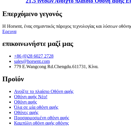
21,5 ιντσών Ανοιχτό πλαίσιο Οθόνη αφής Ε
Επερχόμενο γεγονός
Η Horsent, ένας σημαντικός πάροχος τεχνολογίας και λύσεων οθόνη
Ερευνα
επικοινωνήστε μαζί μας
+86 (0)28 6027 2728
sales@horsent.com
779 E.Wangcong Rd.Chengdu.611731, Κίνα.
Προϊόν
Ανοίξτε το πλαίσιο Οθόνη αφής
Οθόνη αφής Νέο!
Οθόνη αφής
Όλα σε μία οθόνη αφής
Οθόνες αφής
Προσαρμοσμένη οθόνη αφής
Καμπύλη οθόνη αφής οθόνης