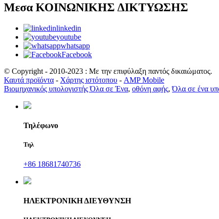
Μεσα ΚΟΙΝΩΝΙΚΗΣ ΔΙΚΤΥΩΣΗΣ
linkedin
youtube
whatsapp
Facebook
© Copyright - 2010-2023 : Με την επιφύλαξη παντός δικαιώματος.
Καυτά προϊόντα
-
Χάρτης ιστότοπου
-
AMP Mobile
Βιομηχανικός υπολογιστής Όλα σε Ένα
,
οθόνη αφής
,
Όλα σε ένα υπ
Τηλέφωνο
Τηλ
+86 18681740736
ΗΛΕΚΤΡΟΝΙΚΗ ΔΙΕΥΘΥΝΣΗ