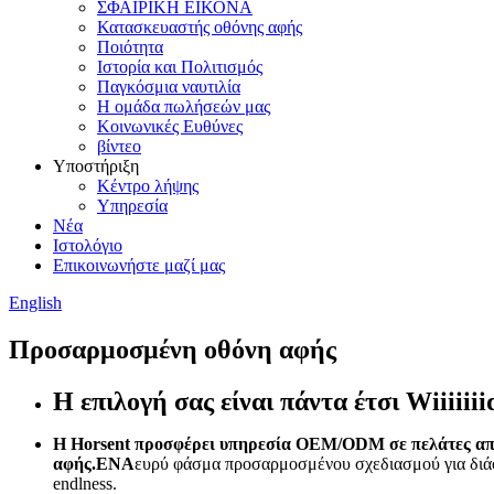
ΣΦΑΙΡΙΚΗ ΕΙΚΟΝΑ
Κατασκευαστής οθόνης αφής
Ποιότητα
Ιστορία και Πολιτισμός
Παγκόσμια ναυτιλία
Η ομάδα πωλήσεών μας
Κοινωνικές Ευθύνες
βίντεο
Υποστήριξη
Κέντρο λήψης
Υπηρεσία
Νέα
Ιστολόγιο
Επικοινωνήστε μαζί μας
English
Προσαρμοσμένη οθόνη αφής
Η επιλογή σας είναι πάντα έτσι Wiiiiiii
Η Horsent προσφέρει υπηρεσία OEM/ODM σε πελάτες από δι
αφής.ΕΝΑ
ευρύ φάσμα προσαρμοσμένου σχεδιασμού για διάφ
endlness.