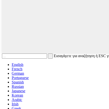
Εισαγάγετε για αναζήτηση ή ESC γ
English
French
German
Portuguese
Spanish
Russian
Japanese
Korean
Arabic
Irish
Greek