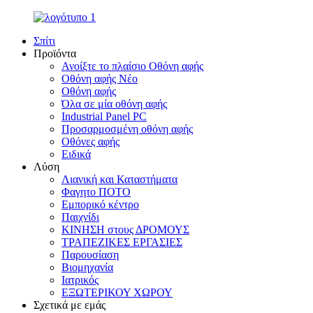
Σπίτι
Προϊόντα
Ανοίξτε το πλαίσιο Οθόνη αφής
Οθόνη αφής Νέο
Οθόνη αφής
Όλα σε μία οθόνη αφής
Industrial Panel PC
Προσαρμοσμένη οθόνη αφής
Οθόνες αφής
Ειδικά
Λύση
Λιανική και Καταστήματα
Φαγητο ΠΟΤΟ
Εμπορικό κέντρο
Παιχνίδι
ΚΙΝΗΣΗ στους ΔΡΟΜΟΥΣ
ΤΡΑΠΕΖΙΚΕΣ ΕΡΓΑΣΙΕΣ
Παρουσίαση
Βιομηχανία
Ιατρικός
ΕΞΩΤΕΡΙΚΟΥ ΧΩΡΟΥ
Σχετικά με εμάς