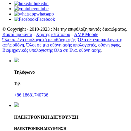
linkedin
youtube
whatsapp
Facebook
© Copyright - 2010-2023 : Με την επιφύλαξη παντός δικαιώματος.
Καυτά προϊόντα
-
Χάρτης ιστότοπου
-
AMP Mobile
Όλα σε ένα υπολογιστή με οθόνη αφής
,
Όλα σε ένα υπολογιστή
αφής οθόνη
,
Όλοι σε μία οθόνη αφής υπολογιστές
,
οθόνη αφής
,
Βιομηχανικός υπολογιστής Όλα σε Ένα
,
οθόνη αφής
,
Τηλέφωνο
Τηλ
+86 18681740736
ΗΛΕΚΤΡΟΝΙΚΗ ΔΙΕΥΘΥΝΣΗ
ΗΛΕΚΤΡΟΝΙΚΗ ΔΙΕΥΘΥΝΣΗ