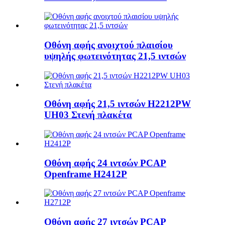
Οθόνη αφής ανοιχτού πλαισίου
υψηλής φωτεινότητας 21,5 ιντσών
Οθόνη αφής 21,5 ιντσών H2212PW
UH03 Στενή πλακέτα
Οθόνη αφής 24 ιντσών PCAP
Openframe H2412P
Οθόνη αφής 27 ιντσών PCAP