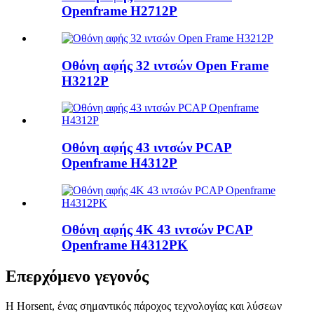
Openframe H2712P
Οθόνη αφής 32 ιντσών Open Frame
H3212P
Οθόνη αφής 43 ιντσών PCAP
Openframe H4312P
Οθόνη αφής 4K 43 ιντσών PCAP
Openframe H4312PK
Επερχόμενο γεγονός
Η Horsent, ένας σημαντικός πάροχος τεχνολογίας και λύσεων