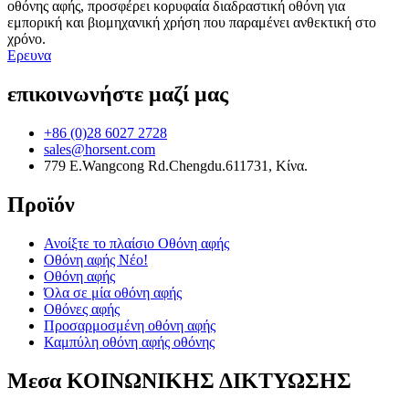
οθόνης αφής, προσφέρει κορυφαία διαδραστική οθόνη για
εμπορική και βιομηχανική χρήση που παραμένει ανθεκτική στο
χρόνο.
Ερευνα
επικοινωνήστε μαζί μας
+86 (0)28 6027 2728
sales@horsent.com
779 E.Wangcong Rd.Chengdu.611731, Κίνα.
Προϊόν
Ανοίξτε το πλαίσιο Οθόνη αφής
Οθόνη αφής Νέο!
Οθόνη αφής
Όλα σε μία οθόνη αφής
Οθόνες αφής
Προσαρμοσμένη οθόνη αφής
Καμπύλη οθόνη αφής οθόνης
Μεσα ΚΟΙΝΩΝΙΚΗΣ ΔΙΚΤΥΩΣΗΣ