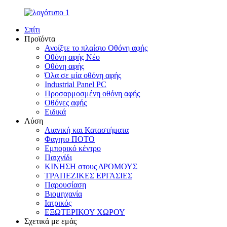
Σπίτι
Προϊόντα
Ανοίξτε το πλαίσιο Οθόνη αφής
Οθόνη αφής Νέο
Οθόνη αφής
Όλα σε μία οθόνη αφής
Industrial Panel PC
Προσαρμοσμένη οθόνη αφής
Οθόνες αφής
Ειδικά
Λύση
Λιανική και Καταστήματα
Φαγητο ΠΟΤΟ
Εμπορικό κέντρο
Παιχνίδι
ΚΙΝΗΣΗ στους ΔΡΟΜΟΥΣ
ΤΡΑΠΕΖΙΚΕΣ ΕΡΓΑΣΙΕΣ
Παρουσίαση
Βιομηχανία
Ιατρικός
ΕΞΩΤΕΡΙΚΟΥ ΧΩΡΟΥ
Σχετικά με εμάς